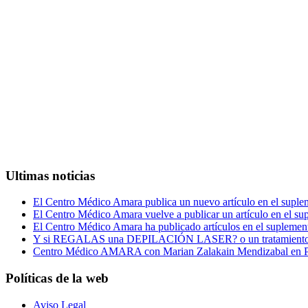
Lunes - Viernes 8:30 - 13:00 15:00 - 19:00
943 450 259 · 943 457 382
C Javier Barkaiztegi 23, Entlo. A-B. 20010 Donostia-San Sebastián
Ultimas noticias
El Centro Médico Amara publica un nuevo artículo en el suple
El Centro Médico Amara vuelve a publicar un artículo en el su
El Centro Médico Amara ha publicado artículos en el suplement
Y si REGALAS una DEPILACIÓN LASER? o un tratamiento 
Centro Médico AMARA con Marian Zalakain Mendizabal en Pa
Políticas de la web
Aviso Legal