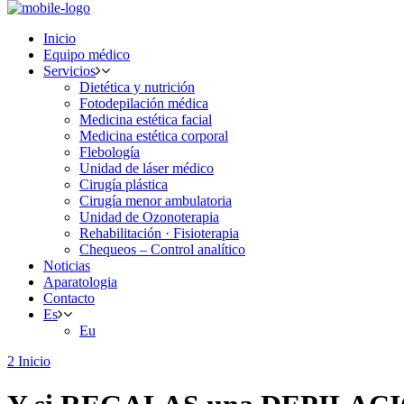
Inicio
Equipo médico
Servicios
Dietética y nutrición
Fotodepilación médica
Medicina estética facial
Medicina estética corporal
Flebología
Unidad de láser médico
Cirugía plástica
Cirugía menor ambulatoria
Unidad de Ozonoterapia
Rehabilitación · Fisioterapia
Chequeos – Control analítico
Noticias
Aparatologia
Contacto
Es
Eu
Inicio