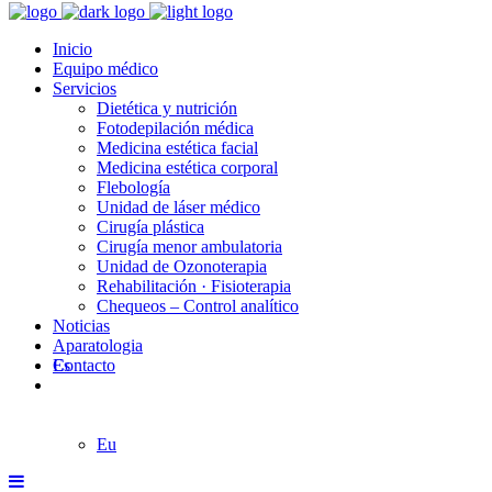
Inicio
Equipo médico
Servicios
Dietética y nutrición
Fotodepilación médica
Medicina estética facial
Medicina estética corporal
Flebología
Unidad de láser médico
Cirugía plástica
Cirugía menor ambulatoria
Unidad de Ozonoterapia
Rehabilitación · Fisioterapia
Chequeos – Control analítico
Noticias
Aparatologia
Contacto
Es
Eu