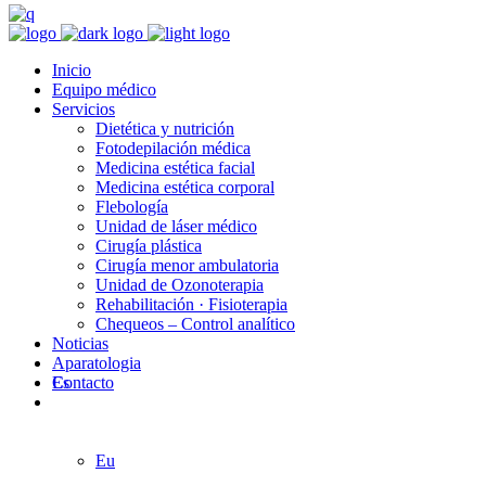
Inicio
Equipo médico
Servicios
Dietética y nutrición
Fotodepilación médica
Medicina estética facial
Medicina estética corporal
Flebología
Unidad de láser médico
Cirugía plástica
Cirugía menor ambulatoria
Unidad de Ozonoterapia
Rehabilitación · Fisioterapia
Chequeos – Control analítico
Noticias
Aparatologia
Contacto
Es
Eu