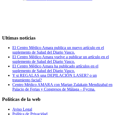
Lunes - Viernes 8:30 - 13:00 15:00 - 19:00
943 450 259 · 943 457 382
C Javier Barkaiztegi 23, Entlo. A-B. 20010 Donostia-San Sebastián
Ultimas noticias
El Centro Médico Amara publica un nuevo artículo en el
suplemento de Salud del Diario Vasco.
El Centro Médico Amara vuelve a publicar un artículo en el
suplemento de Salud del Diario Vasco.
El Centro Médico Amara ha publicado artículos en el
suplemento de Salud del Diario Vasco.
Y si REGALAS una DEPILACIÓN LASER? o un
tratamiento facial?
Centro Médico AMARA con Marian Zalakain Mendizabal en
Palacio de Ferias y Congresos de Málaga – Fycma.
Políticas de la web
Aviso Legal
Política de Privacidad