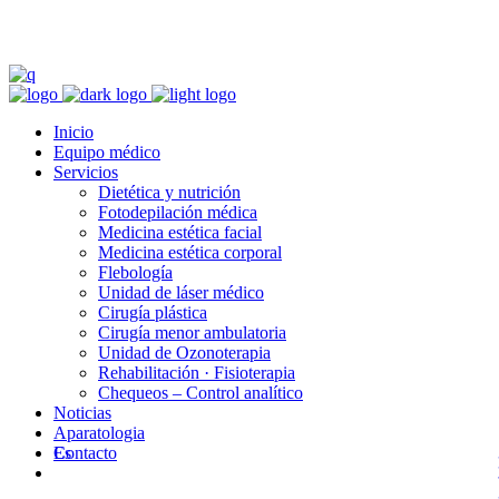
Inicio
Equipo médico
Servicios
Dietética y nutrición
Fotodepilación médica
Medicina estética facial
Medicina estética corporal
Flebología
Unidad de láser médico
Cirugía plástica
Cirugía menor ambulatoria
Unidad de Ozonoterapia
Rehabilitación · Fisioterapia
Chequeos – Control analítico
Noticias
Aparatologia
Contacto
Es