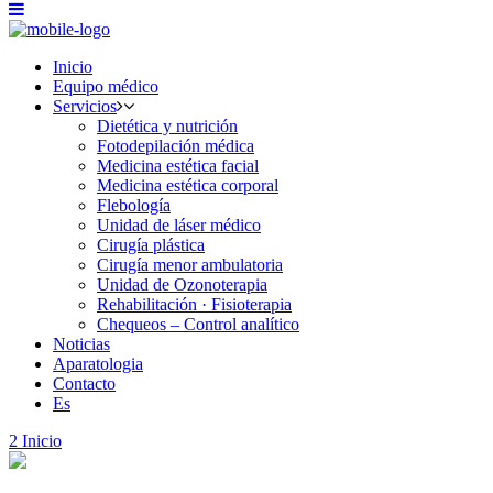
Inicio
Equipo médico
Servicios
Dietética y nutrición
Fotodepilación médica
Medicina estética facial
Medicina estética corporal
Flebología
Unidad de láser médico
Cirugía plástica
Cirugía menor ambulatoria
Unidad de Ozonoterapia
Rehabilitación · Fisioterapia
Chequeos – Control analítico
Noticias
Aparatologia
Contacto
Es
Inicio