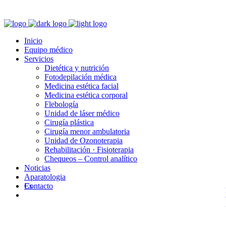
Inicio
Equipo médico
Servicios
Dietética y nutrición
Fotodepilación médica
Medicina estética facial
Medicina estética corporal
Flebología
Unidad de láser médico
Cirugía plástica
Cirugía menor ambulatoria
Unidad de Ozonoterapia
Rehabilitación · Fisioterapia
Chequeos – Control analítico
Noticias
Aparatologia
Contacto
Es